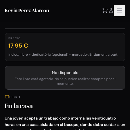
Kevin Pérez Alarcón
1
/
2
PRECIO
17,95 €
Inclou: llibre + dedicatòria (opcional) + marcador. Enviament a part.
No disponible
Este libro está agotado. No se pueden realizar compras por el
momento.
LIBRO
En la casa
Una joven acepta un trabajo como interna las veinticuatro
horas en una casa aislada en el bosque, donde debe cuidar a un