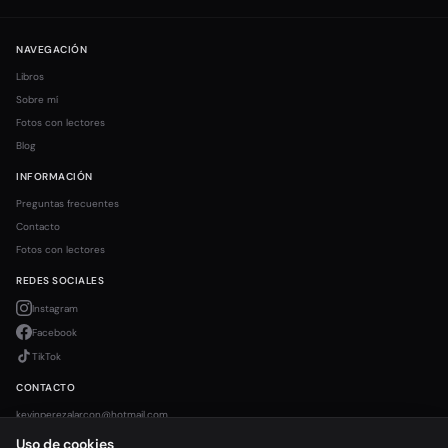
NAVEGACIÓN
Libros
Sobre mí
Fotos con lectores
Blog
INFORMACIÓN
Preguntas frecuentes
Contacto
Fotos con lectores
REDES SOCIALES
Instagram
Facebook
TikTok
CONTACTO
kevinperezalarcon@hotmail.com
Uso de cookies
Diseñado por
Skybread