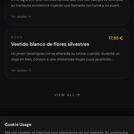
su tranquila existencia cuando una llamada nocturna a su puerta
desencad...
Ver detalles
BOOK
17,95 €
Vestido blanco de flores silvestres
Un joven tanatopractor ve alterada su rutina cuando, durante un
viaje en tren, conoce a una misteriosa mujer cuya aparición
marcará un antes...
Ver detalles
VIEW ALL
PHOTOS WITH READERS
Cookie Usage
Momentos con lectores
We use cookies to improve your experience on our website. By continuing