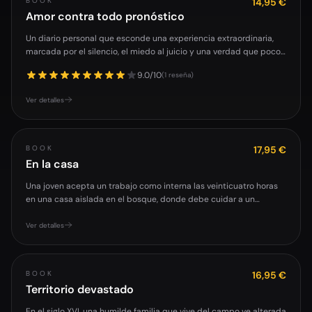
BOOK
14,95 €
Amor contra todo pronóstico
Un diario personal que esconde una experiencia extraordinaria,
marcada por el silencio, el miedo al juicio y una verdad que pocos
se atreven...
9.0/10
(1 reseña)
Ver detalles
BOOK
17,95 €
En la casa
Una joven acepta un trabajo como interna las veinticuatro horas
en una casa aislada en el bosque, donde debe cuidar a un
anciano con demenci...
Ver detalles
BOOK
16,95 €
Territorio devastado
En el siglo XVI, una humilde familia que vive del campo ve alterada